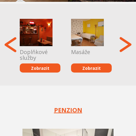
Doplňkové
Masáže
služby
Zobrazit
Zobrazit
Přehled
PENZION
kulturních akcí
Zobrazit